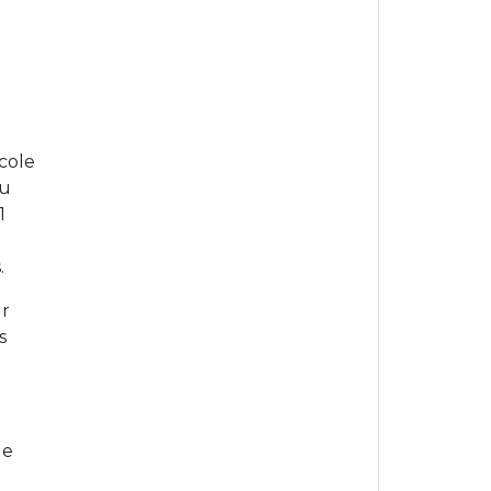
cole
du
1
.
ur
s
le