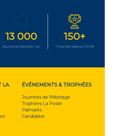
13 000
150+
Jeunes sensibilisés / an
Trophées depuis 2008
 LA
ÉVÉNEMENTS & TROPHÉES
Journées de l'Arbitrage
Trophées La Poste
Palmarès
rs
Candidater