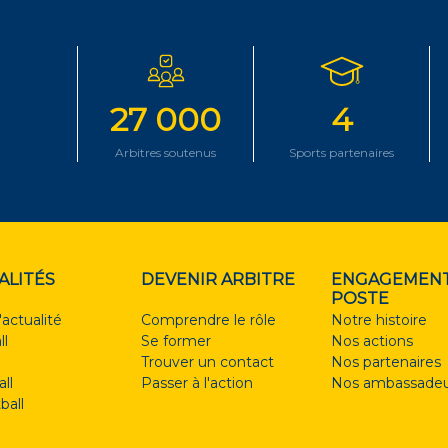
27 000
4
Arbitres soutenus
Sports partenaires
ALITÉS
DEVENIR ARBITRE
ENGAGEMENT
POSTE
'actualité
Comprendre le rôle
Notre histoire
ll
Se former
Nos actions
Trouver un contact
Nos partenaires
ll
Passer à l'action
Nos ambassadeu
ball