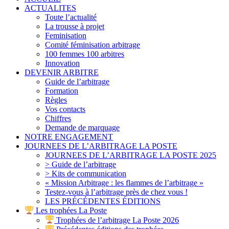
ACTUALITES
Toute l’actualité
La trousse à projet
Feminisation
Comité féminisation arbitrage
100 femmes 100 arbitres
Innovation
DEVENIR ARBITRE
Guide de l’arbitrage
Formation
Règles
Vos contacts
Chiffres
Demande de marquage
NOTRE ENGAGEMENT
JOURNEES DE L’ARBITRAGE LA POSTE
JOURNEES DE L’ARBITRAGE LA POSTE 2025
> Guide de l’arbitrage
> Kits de communication
« Mission Arbitrage : les flammes de l’arbitrage »
Testez-vous à l’arbitrage près de chez vous !
LES PRÉCÉDENTES ÉDITIONS
Les trophées La Poste
Trophées de l’arbitrage La Poste 2026