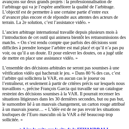
avançons sur deux grands projets : la professionnalisation de
l‘arbitrage qui va je l’espère améliorer la qualité de l’arbitrage.
L’objectif est de permettre à une certaine partie d’entre eux
d’avancer plus encore et de répondre aux attentes des acteurs de
terrain. La 2e solution, c’est l’assistance vidéo. »
L’ancien arbitrage international travaille depuis plusieurs mois à
l’introduction de cet outil qui animera bientôt les retransmissions des
matchs. « On s’est rendu compte que parfois des décisions sont
difficiles à prendre lorsque l’arbitre est mal placé et qu’il n’a pas pu
voir, ou qu’il a un doute. Et pour enlever les doutes, on a jugé utile
de mettre en place une assistance vidéo. »
L’ensemble des décisions arbitrales ne seront pas soumises à une
vérification vidéo qui hacherait le jeu. « Dans 80 % des cas, c’est
l’arbitre qui sollicitera la VAR, en aucun cas le joueur ou
l’entraîneur, et seulement à partir de critères précis sur lesquels nous
travaillons », précise François Garcia qui travaille sur un catalogue
restreint des décisions soumises à la VAR. Il pourrait recenser les
situations litigieuses dans les 30 dernières secondes, but ou pas but,
le surnombre lié à un mauvais changement, un carton rouge attribué
à un mauvais joueur… « L’idée est de ne pas revoir les situations
loufoques de l’Euro masculin où la VAR a été beaucoup trop
sollicitée. »