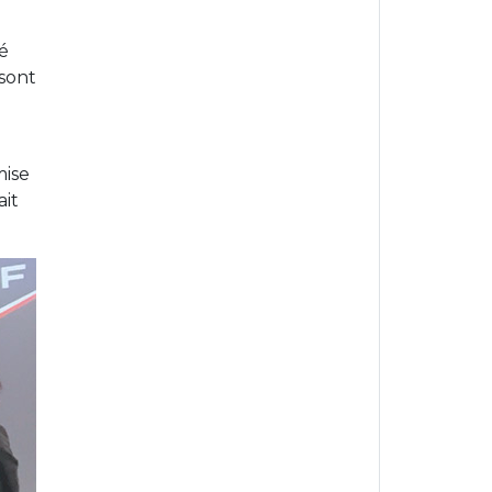
é
 sont
mise
ait