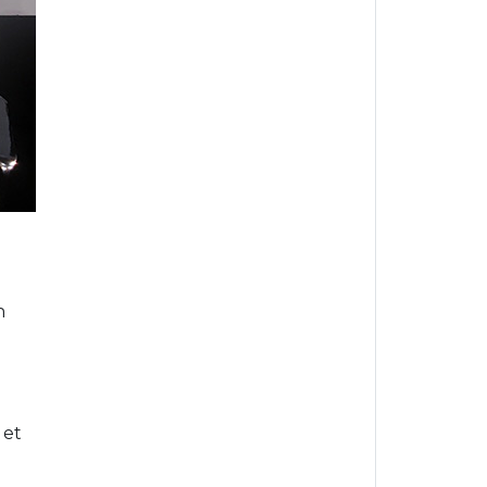
n
 et