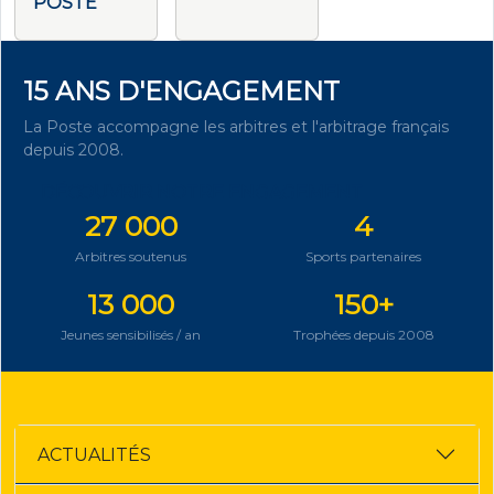
POSTE
15 ANS D'ENGAGEMENT
La Poste accompagne les arbitres et l'arbitrage français
depuis 2008.
DÉCOUVRIR NOTRE ENGAGEMENT
27 000
4
Arbitres soutenus
Sports partenaires
13 000
150+
Jeunes sensibilisés / an
Trophées depuis 2008
ACTUALITÉS