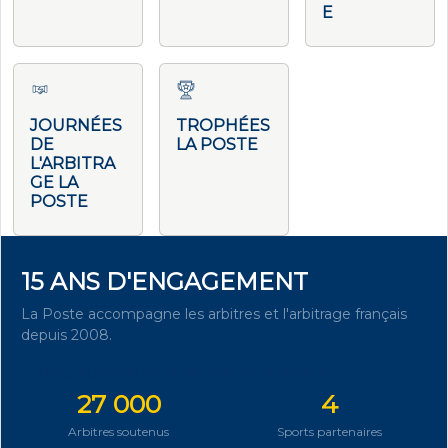
E
JOURNÉES
TROPHÉES
DE
LA POSTE
L'ARBITRA
GE LA
POSTE
15 ANS D'ENGAGEMENT
La Poste accompagne les arbitres et l'arbitrage français
depuis 2008.
DÉCOUVRIR NOTRE ENGAGEMENT
27 000
4
Arbitres soutenus
Sports partenaires