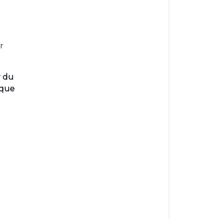
r
r du
ique