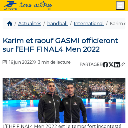
M
Actualités
handball
International
Karim e
Karim et raouf GASMI officieront
sur l’EHF FINAL4 Men 2022
16 juin 2022
3 min de lecture
PARTAGER
L’EHF FINAL4 Men 2022 est le temps fort incontesté