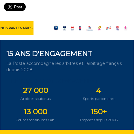
NOS PARTENAIRES
15 ANS D'ENGAGEMENT
La Poste accompagne les arbitres et l'arbitrage français
depuis 2008.
DÉCOUVRIR NOTRE ENGAGEMENT
27 000
4
Arbitres soutenus
Sports partenaires
13 000
150+
Jeunes sensibilisés / an
Trophées depuis 2008