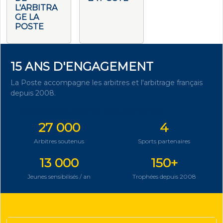
L'ARBITRA
GE LA
POSTE
15 ANS D'ENGAGEMENT
La Poste accompagne les arbitres et l'arbitrage français
depuis 2008.
DÉCOUVRIR NOTRE ENGAGEMENT
27 000
4
Arbitres soutenus
Sports partenaires
13 000
150+
Jeunes sensibilisés / an
Trophées depuis 2008