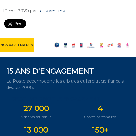
10 mai 2020
par
Tous arbitres
NOS PARTENAIRES
15 ANS D'ENGAGEMENT
La Poste accompagne les arbitres et l'arbitrage français
depuis 2008.
DÉCOUVRIR NOTRE ENGAGEMENT
27 000
4
Arbitres soutenus
Sports partenaires
13 000
150+