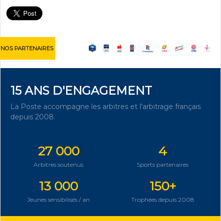
NOS PARTENAIRES
15 ANS D'ENGAGEMENT
La Poste accompagne les arbitres et l'arbitrage français
depuis 2008.
DÉCOUVRIR NOTRE ENGAGEMENT
27 000
4
Arbitres soutenus
Sports partenaires
13 000
150+
Jeunes sensibilisés / an
Trophées depuis 2008