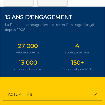
15 ANS D'ENGAGEMENT
La Poste accompagne les arbitres et l'arbitrage français
depuis 2008.
DÉCOUVRIR NOTRE ENGAGEMENT
27 000
4
Arbitres soutenus
Sports partenaires
13 000
150+
Jeunes sensibilisés / an
Trophées depuis 2008
ACTUALITÉS