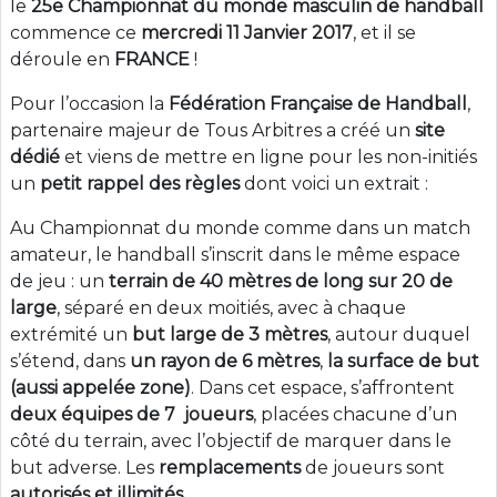
le
25e Championnat du monde masculin de handball
commence ce
mercredi 11 Janvier 2017
, et il se
déroule en
FRANCE
!
Pour l’occasion la
Fédération Française de Handball
,
partenaire majeur de Tous Arbitres a créé un
site
dédié
et viens de mettre en ligne pour les non-initiés
un
petit rappel des règles
dont voici un extrait :
Au Championnat du monde comme dans un match
amateur, le handball s’inscrit dans le même espace
de jeu : un
terrain de 40 mètres de long sur 20 de
large
, séparé en deux moitiés, avec à chaque
extrémité un
but large de 3 mètres
, autour duquel
s’étend, dans
un rayon de 6 mètres
,
la surface de but
(aussi appelée zone)
. Dans cet espace, s’affrontent
deux équipes de 7 joueurs
, placées chacune d’un
côté du terrain, avec l’objectif de marquer dans le
but adverse. Les
remplacements
de joueurs sont
autorisés et illimités
.