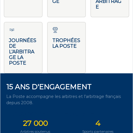
GE
ARBITRAG
E
JOURNÉES
TROPHÉES
DE
LA POSTE
L'ARBITRA
GE LA
POSTE
15 ANS D'ENGAGEMENT
La Poste accompagne les arbitres et l'arbitrage français
depuis 2008.
DÉCOUVRIR NOTRE ENGAGEMENT
27 000
4
Arbitres soutenus
Sports partenaires