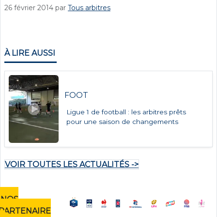
26 février 2014
par
Tous arbitres
À LIRE AUSSI
FOOT
Ligue 1 de football : les arbitres prêts
pour une saison de changements
VOIR TOUTES LES ACTUALITÉS ->
NOS
PARTENAIRE