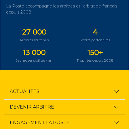
La Poste accompagne les arbitres et l'arbitrage français
depuis 2008.
DÉCOUVRIR NOTRE ENGAGEMENT
27 000
4
Arbitres soutenus
Sports partenaires
13 000
150+
Jeunes sensibilisés / an
Trophées depuis 2008
ACTUALITÉS
DEVENIR ARBITRE
ENGAGEMENT LA POSTE