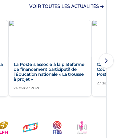
VOIR TOUTES LES ACTUALITÉS ➔
La
La Poste s’associe à la plateforme
Cap sur les 8èmes d
de financement participatif de
Coupe de France de
l’Éducation nationale « La trousse
Poste
à projet »
27 décembre 2025
26 février 2026