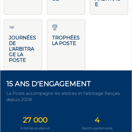
E
JOURNÉES
TROPHÉES
DE
LA POSTE
L'ARBITRA
GE LA
POSTE
15 ANS D'ENGAGEMENT
La Poste accompagne les arbitres et l'arbitrage français
depuis 2008.
DÉCOUVRIR NOTRE ENGAGEMENT
27 000
4
Arbitres soutenus
Sports partenaires