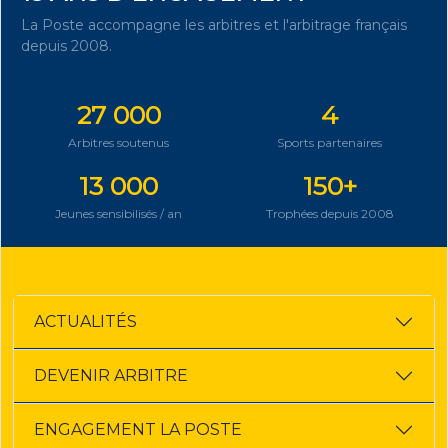
La Poste accompagne les arbitres et l'arbitrage français
depuis 2008.
DÉCOUVRIR NOTRE ENGAGEMENT
27 000
4
Arbitres soutenus
Sports partenaires
13 000
150+
Jeunes sensibilisés / an
Trophées depuis 2008
ACTUALITÉS
DEVENIR ARBITRE
ENGAGEMENT LA POSTE