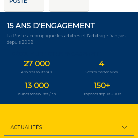
POSTE
15 ANS D'ENGAGEMENT
La Poste accompagne les arbitres et l'arbitrage français
depuis 2008.
DÉCOUVRIR NOTRE ENGAGEMENT
27 000
4
Arbitres soutenus
Sports partenaires
13 000
150+
Jeunes sensibilisés / an
Trophées depuis 2008
ACTUALITÉS