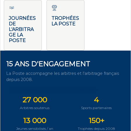
JOURNÉES
TROPHÉES
DE
LA POSTE
L'ARBITRA
GE LA
POSTE
15 ANS D'ENGAGEMENT
La Poste accompagne les arbitres et l'arbitrage français
depuis 2008.
DÉCOUVRIR NOTRE ENGAGEMENT
27 000
4
Arbitres soutenus
Sports partenaires
13 000
150+
Jeunes sensibilisés / an
Trophées depuis 2008