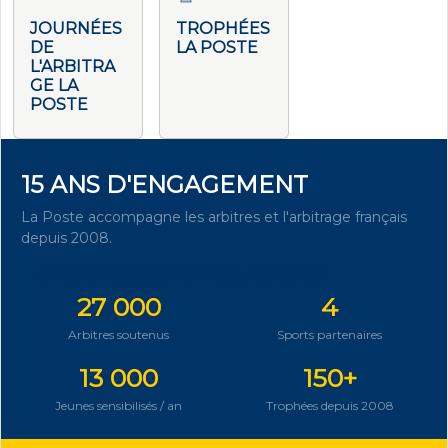
JOURNÉES
TROPHÉES
DE
LA POSTE
L'ARBITRA
GE LA
POSTE
15 ANS D'ENGAGEMENT
La Poste accompagne les arbitres et l'arbitrage français
depuis 2008.
DÉCOUVRIR NOTRE ENGAGEMENT
27 000
4
Arbitres soutenus
Sports partenaires
13 000
150+
Jeunes sensibilisés / an
Trophées depuis 2008