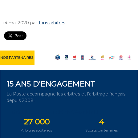
14 mai 2020
par
Tous arbitres
NOS PARTENAIRES
15 ANS D'ENGAGEMENT
La Poste accompagne les arbitres et l'arbitrage français
depuis 2008.
DÉCOUVRIR NOTRE ENGAGEMENT
27 000
4
Arbitres soutenus
Sports partenaires