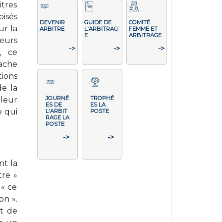
itres
oisés
DEVENIR
GUIDE DE
COMITÉ
ur la
ARBITRE
L'ARBITRAG
FEMME ET
E
ARBITRAGE
leurs
->
->
->
, ce
tache
tions
de la
JOURNÉ
TROPHÉ
 leur
ES DE
ES LA
e qui
L'ARBIT
POSTE
RAGE LA
POSTE
->
->
nt la
tre »
 « ce
on ».
et de