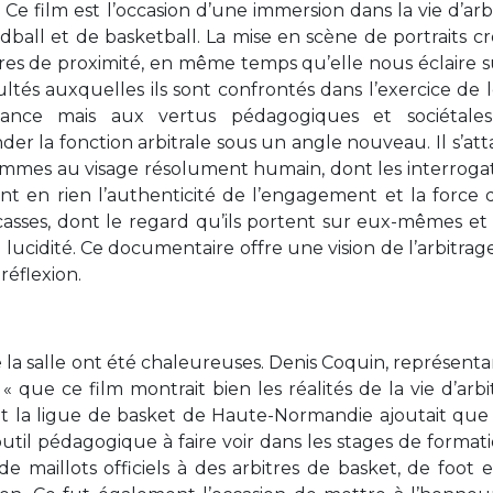
. Ce film est l’occasion d’une immersion dans la vie d’arb
ball et de basketball. La mise en scène de portraits cr
itres de proximité, en même temps qu’elle nous éclaire s
cultés auxquelles ils sont confrontés dans l’exercice de 
isance mais aux vertus pédagogiques et sociétales
 la fonction arbitrale sous un angle nouveau. Il s’at
mmes au visage résolument humain, dont les interroga
rent en rien l’authenticité de l’engagement et la force 
casses, dont le regard qu’ils portent sur eux-mêmes et
cidité. Ce documentaire offre une vision de l’arbitrag
réflexion.
 de la salle ont été chaleureuses. Denis Coquin, représenta
que ce film montrait bien les réalités de la vie d’arbi
nt la ligue de basket de Haute-Normandie ajoutait que
outil pédagogique à faire voir dans les stages de formati
de maillots officiels à des arbitres de basket, de foot 