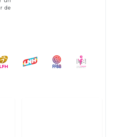
r un
r de