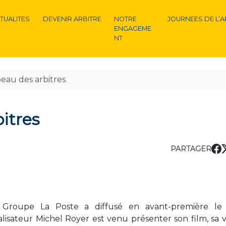
TUALITES
DEVENIR ARBITRE
NOTRE
JOURNEES DE L’A
ENGAGEME
NT
peau des arbitres
itres
PARTAGER
 Groupe La Poste a diffusé en avant-première le 
alisateur Michel Royer est venu présenter son film, sa v