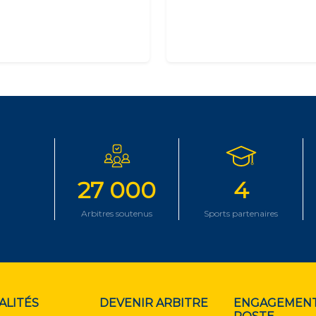
27 000
4
Arbitres soutenus
Sports partenaires
ALITÉS
DEVENIR ARBITRE
ENGAGEMENT