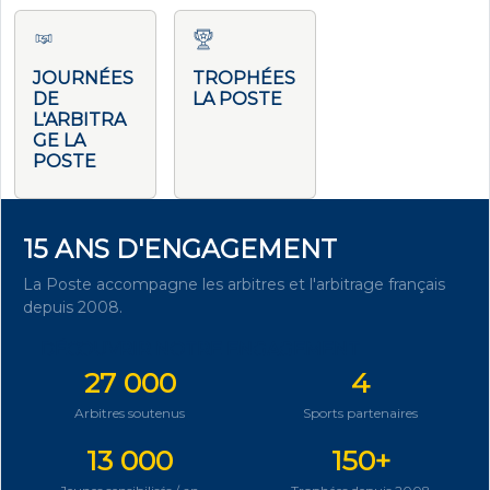
JOURNÉES
TROPHÉES
DE
LA POSTE
L'ARBITRA
GE LA
POSTE
15 ANS D'ENGAGEMENT
La Poste accompagne les arbitres et l'arbitrage français
depuis 2008.
DÉCOUVRIR NOTRE ENGAGEMENT
27 000
4
Arbitres soutenus
Sports partenaires
13 000
150+