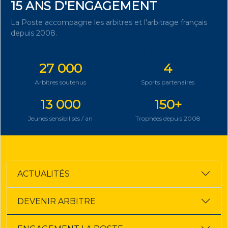
15 ANS D'ENGAGEMENT
La Poste accompagne les arbitres et l'arbitrage français
depuis 2008.
DÉCOUVRIR NOTRE ENGAGEMENT
27 000
4
Arbitres soutenus
Sports partenaires
13 000
150+
Jeunes sensibilisés / an
Trophées depuis 2008
ACTUALITÉS
DEVENIR ARBITRE