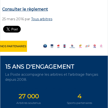
Consulter le règlement
25 mars 2016
par
Tous arbitres
NOS PARTENAIRES
15 ANS D'ENGAGEMENT
La Poste accompagne les arbitres et l'arbitrage français
depuis 2008.
DÉCOUVRIR NOTRE ENGAGEMENT
27 000
4
Arbitres soutenus
Sports partenaires