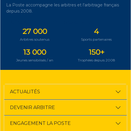
La Poste accompagne les arbitres et l'arbitrage français
depuis 2008.
DÉCOUVRIR NOTRE ENGAGEMENT
27 000
4
Arbitres soutenus
Sports partenaires
13 000
150+
Jeunes sensibilisés / an
Trophées depuis 2008
ACTUALITÉS
DEVENIR ARBITRE
ENGAGEMENT LA POSTE