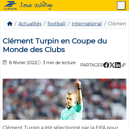
M
Actualités
football
International
Clément 
Clément Turpin en Coupe du
Monde des Clubs
8 février 2022
3 min de lecture
PARTAGER
Clément Turpin a été sélectionné par la FIFA pour