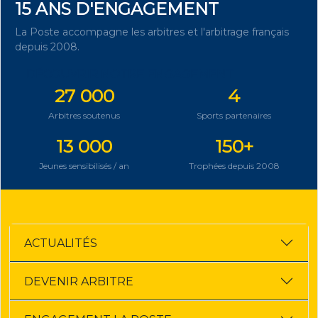
15 ANS D'ENGAGEMENT
La Poste accompagne les arbitres et l'arbitrage français
depuis 2008.
DÉCOUVRIR NOTRE ENGAGEMENT
27 000
4
Arbitres soutenus
Sports partenaires
13 000
150+
Jeunes sensibilisés / an
Trophées depuis 2008
ACTUALITÉS
DEVENIR ARBITRE