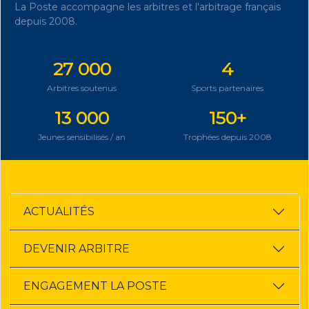
La Poste accompagne les arbitres et l'arbitrage français
depuis 2008.
DÉCOUVRIR NOTRE ENGAGEMENT
27 000
4
Arbitres soutenus
Sports partenaires
13 000
150+
Jeunes sensibilisés / an
Trophées depuis 2008
ACTUALITÉS
DEVENIR ARBITRE
ENGAGEMENT LA POSTE