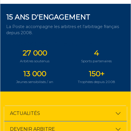
15 ANS D'ENGAGEMENT
La Poste accompagne les arbitres et l'arbitrage français
depuis 2008.
DÉCOUVRIR NOTRE ENGAGEMENT
27 000
4
Arbitres soutenus
Sports partenaires
13 000
150+
Jeunes sensibilisés / an
Trophées depuis 2008
ACTUALITÉS
DEVENIR ARBITRE