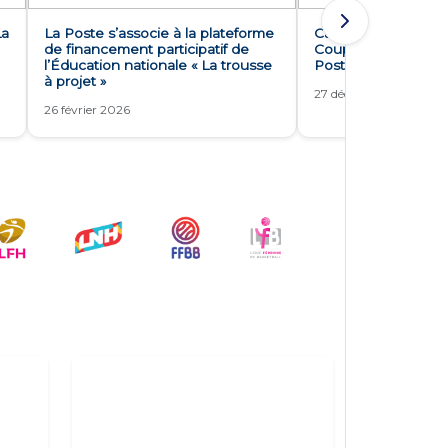
La
La Poste s’associe à la plateforme
Cap sur les 8èmes d
de financement participatif de
Coupe de France de
l’Éducation nationale « La trousse
Poste
à projet »
27 décembre 2025
26 février 2026