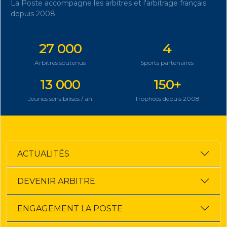
La Poste accompagne les arbitres et l'arbitrage français
depuis 2008.
DÉCOUVRIR NOTRE ENGAGEMENT
27 000
4
Arbitres soutenus
Sports partenaires
13 000
150+
Jeunes sensibilisés / an
Trophées depuis 2008
ACTUALITÉS
DEVENIR ARBITRE
ENGAGEMENT LA POSTE