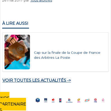
26 mai 2017
par
Tous arbitres
À LIRE AUSSI
Cap sur la finale de la Coupe de France
des Arbitres La Poste
VOIR TOUTES LES ACTUALITÉS ->
NOS
PARTENAIRE
S