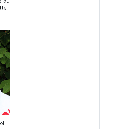
e, ou
tte
el