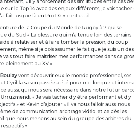
ntenant, « il y a forcément des similitudes entre ces d
e sur le Top 14 avec des enjeux différents, je vais tacher 
 fait jusque là en Pro D2 » confie-t-il.
e aventure de la Coupe du Monde de Rugby à 7 qui se
ue du Sud « La blessure qui m’a tenue loin des terrains
é à relativiser et à faire tomber la pression, du coup
ement, même si je dois assumer le fait que je suis un des
vais tout faire maitriser mes performances dans ce gro
te pleinement au XV »
l Boulay
vont découvrir eux le monde professionnel, ses
t Cyril la saison passée a été pour moi longue et intense
ce aussi, qui nous sera nécessaire dans notre futur parc
 Urruzmendi. « Je vais tacher d’y être performant et d’y
ctifs » et Kevin d’ajouter « il va nous falloir aussi nous
stème de communication, arbitrage vidéo, et ce dès les
vail que nous menons au sein du groupe des arbitres du
respectifs »