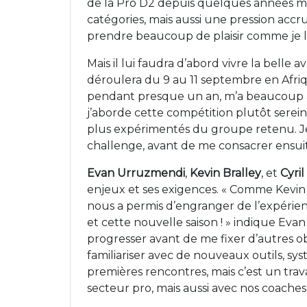
de la Pro D2 depuis quelques années mai
catégories, mais aussi une pression accru
prendre beaucoup de plaisir comme je l’ai
Mais il lui faudra d’abord vivre la bell
déroulera du 9 au 11 septembre en Afriq
pendant presque un an, m’a beaucoup aid
j’aborde cette compétition plutôt serein
plus expérimentés du groupe retenu. Je 
challenge, avant de me consacrer ensui
Evan Urruzmendi
,
Kevin Bralley
, et
Cyri
enjeux et ses exigences. « Comme Kevin e
nous a permis d’engranger de l’expérien
et cette nouvelle saison ! » indique Evan
progresser avant de me fixer d’autres obje
familiariser avec de nouveaux outils, sy
premières rencontres, mais c’est un tra
secteur pro, mais aussi avec nos coaches 