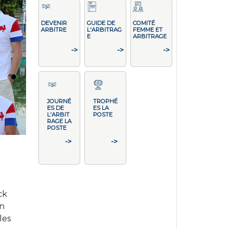
DEVENIR
GUIDE DE
COMITÉ
ARBITRE
L'ARBITRAG
FEMME ET
E
ARBITRAGE
->
->
->
JOURNÉ
TROPHÉ
ES DE
ES LA
L'ARBIT
POSTE
RAGE LA
POSTE
->
->
ck
on
les