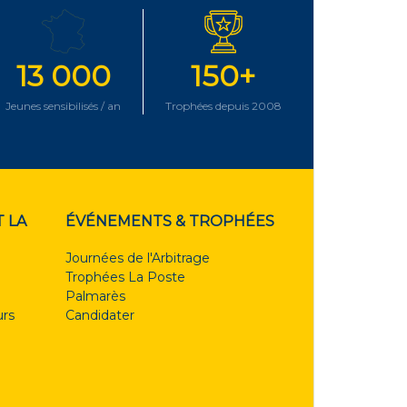
13 000
150+
Jeunes sensibilisés / an
Trophées depuis 2008
 LA
ÉVÉNEMENTS & TROPHÉES
Journées de l'Arbitrage
Trophées La Poste
Palmarès
rs
Candidater