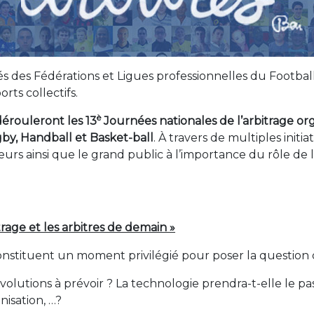
s des Fédérations et Ligues professionnelles du Footbal
rts collectifs.
è
érouleront les 13
Journées nationales de l’arbitrage org
gby, Handball et Basket-ball
. À travers de multiples initi
oueurs ainsi que le grand public à l’importance du rôle de 
itrage et les arbitres de demain »
onstituent un moment privilégié pour poser la question d
s évolutions à prévoir ? La technologie prendra-t-elle le 
nisation, …?