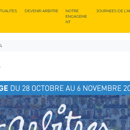
TUALITES
DEVENIR ARBITRE
NOTRE
JOURNEES DE L’A
ENGAGEME
NT
4
4