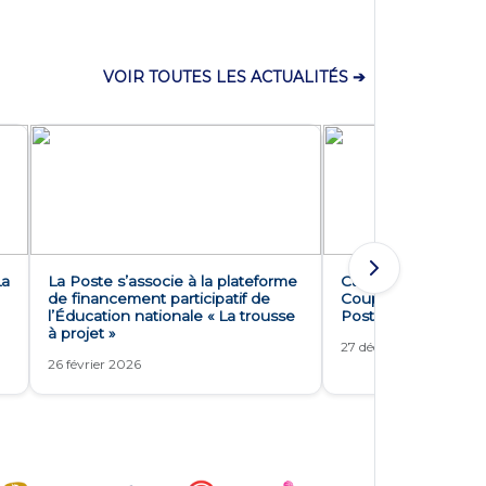
VOIR TOUTES LES ACTUALITÉS ➔
La
La Poste s’associe à la plateforme
Cap sur les 8èmes d
de financement participatif de
Coupe de France de
l’Éducation nationale « La trousse
Poste
à projet »
27 décembre 2025
26 février 2026