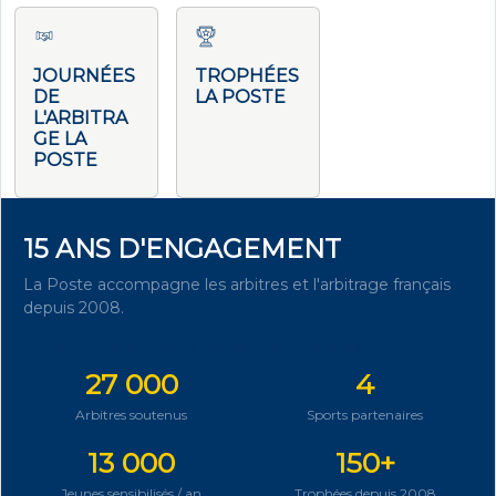
JOURNÉES
TROPHÉES
DE
LA POSTE
L'ARBITRA
GE LA
POSTE
15 ANS D'ENGAGEMENT
La Poste accompagne les arbitres et l'arbitrage français
depuis 2008.
DÉCOUVRIR NOTRE ENGAGEMENT
27 000
4
Arbitres soutenus
Sports partenaires
13 000
150+
Jeunes sensibilisés / an
Trophées depuis 2008